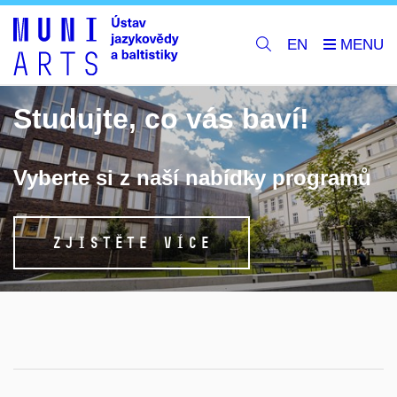
EN
Studujte, co vás baví!
Vyberte si z naší nabídky programů
ZJISTĚTE VÍCE