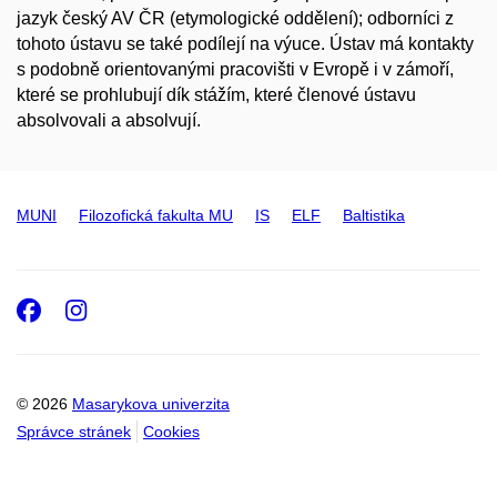
jazyk český AV ČR (etymologické oddělení); odborníci z
tohoto ústavu se také podílejí na výuce. Ústav má kontakty
s podobně orientovanými pracovišti v Evropě i v zámoří,
které se prohlubují dík stážím, které členové ústavu
absolvovali a absolvují.
MUNI
Filozofická fakulta MU
IS
ELF
Baltistika
Facebook
Instagram
© 2026
Masarykova univerzita
Správce stránek
Cookies