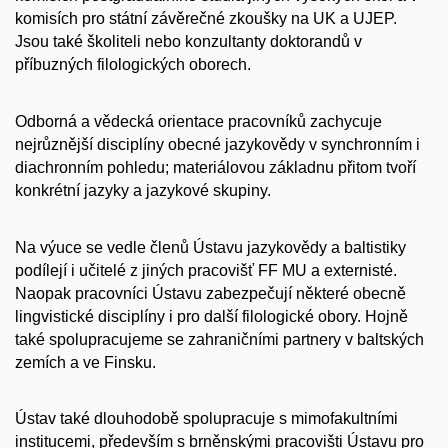
komisích pro státní závěrečné zkoušky na UK a UJEP.
Jsou také školiteli nebo konzultanty doktorandů v
příbuzných filologických oborech.
Odborná a vědecká orientace pracovníků zachycuje
nejrůznější disciplíny obecné jazykovědy v synchronním i
diachronním pohledu; materiálovou základnu přitom tvoří
konkrétní jazyky a jazykové skupiny.
Na výuce se vedle členů Ústavu jazykovědy a baltistiky
podílejí i učitelé z jiných pracovišť FF MU a externisté.
Naopak pracovníci Ústavu zabezpečují některé obecně
lingvistické disciplíny i pro další filologické obory. Hojně
také spolupracujeme se zahraničními partnery v baltských
zemích a ve Finsku.
Ústav také dlouhodobě spolupracuje s mimofakultními
institucemi, především s brněnskými pracovišti Ústavu pro