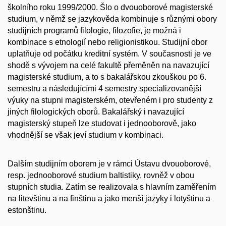
školního roku 1999/2000. Šlo o dvouoborové magisterské
studium, v němž se jazykověda kombinuje s různými obory
studijních programů filologie, filozofie, je možná i
kombinace s etnologií nebo religionistikou. Studijní obor
uplatňuje od počátku kreditní systém. V současnosti je ve
shodě s vývojem na celé fakultě přeměněn na navazující
magisterské studium, a to s bakalářskou zkouškou po 6.
semestru a následujícími 4 semestry specializovanější
výuky na stupni magisterském, otevřeném i pro studenty z
jiných filologických oborů. Bakalářský i navazující
magisterský stupeň lze studovat i jednooborově, jako
vhodnější se však jeví studium v kombinaci.
Dalším studijním oborem je v rámci Ústavu dvouoborové,
resp. jednooborové studium baltistiky, rovněž v obou
stupních studia. Zatím se realizovala s hlavním zaměřením
na litevštinu a na finštinu a jako menší jazyky i lotyštinu a
estonštinu.