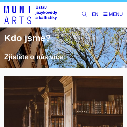
EN
Kdo jsme?
Zjistěte o nás více