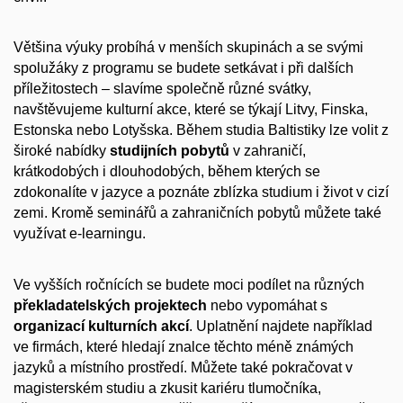
Většina výuky probíhá v menších skupinách a se svými
spolužáky z programu se budete setkávat i při dalších
příležitostech
–
slavíme společně různé svátky,
navštěvujeme kulturní akce, které se týkají Litvy, Finska,
Estonska nebo Lotyšska. Během studia Baltistiky lze volit z
široké nabídky
studijních pobytů
v zahraničí,
krátkodobých i dlouhodobých, během kterých se
zdokonalíte v jazyce a poznáte zblízka studium i život v cizí
zemi. Kromě seminářů a zahraničních pobytů můžete také
využívat e-learningu.
Ve vyšších ročnících se budete moci podílet na různých
překladatelských projektech
nebo vypomáhat s
organizací kulturních akcí
. Uplatnění najdete například
ve firmách, které hledají znalce těchto méně známých
jazyků a místního prostředí. Můžete také pokračovat v
magisterském studiu a zkusit kariéru tlumočníka,