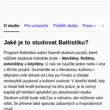
O studiu
Pro uchazeče
Průběh studia
Praxe a studium
Jaké je to studovat Baltistiku?
Program Baltistika nabízí hlavně studium jazyků, které
můžete studovat málokde jinde
–
litevštiny
,
finštiny
,
estonštiny
a
lotyštiny
. U nás se naučíte jeden nebo i více
z těchto jazyků. Seznámíte se s literaturou, kulturou i
dějinami celé oblasti od Litvy po Finsko a získáte
neobvyklé jazykové a kulturní znalosti. V dnešní době, kdy
si mladí lidé tvrdě konkurují na trhu práce, je to cenný
kapitál při hledání uplatnění po absolvování studia.
Studium určitě bude stát čas a námahu, ale můžeme vám
slíbit, že přinese také spoustu zábavných a inspirativních
chvil!