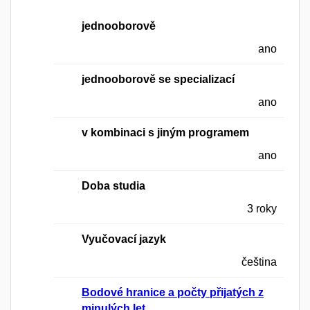
jednooborově
ano
jednooborově se specializací
ano
v kombinaci s jiným programem
ano
Doba studia
3 roky
Vyučovací jazyk
čeština
Bodové hranice a počty přijatých z
minulých let