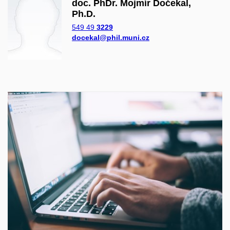
doc. PhDr. Mojmír Dočekal,
Ph.D.
549 49
3229
docekal@phil.muni.cz