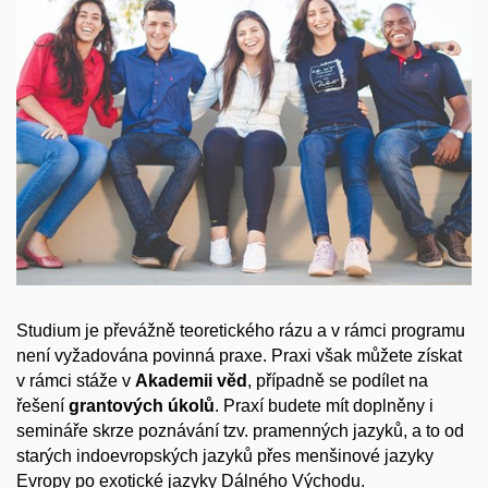
Studium je převážně teoretického rázu a v rámci programu
není vyžadována povinná praxe. Praxi však můžete získat
v rámci stáže v
Akademii věd
, případně se podílet na
řešení
grantových úkolů
. Praxí budete mít doplněny i
semináře skrze poznávání tzv. pramenných jazyků, a to od
starých indoevropských jazyků přes menšinové jazyky
Evropy po exotické jazyky Dálného Východu.