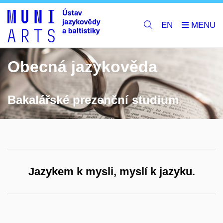
EN
Obecná jazykověda
Bakalářské prezenční studium
Jazykem k mysli, myslí k jazyku.