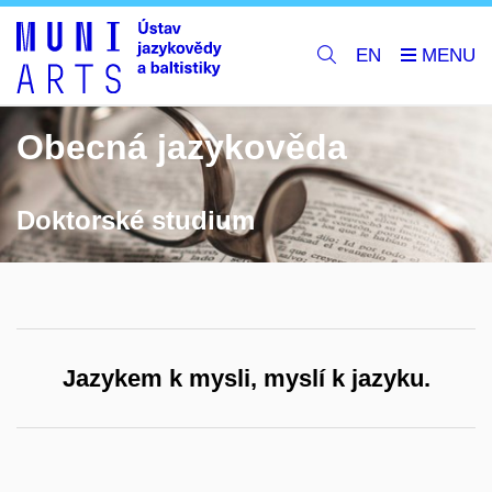
EN
Obecná jazykověda
Doktorské studium
Jazykem k mysli, myslí k jazyku.