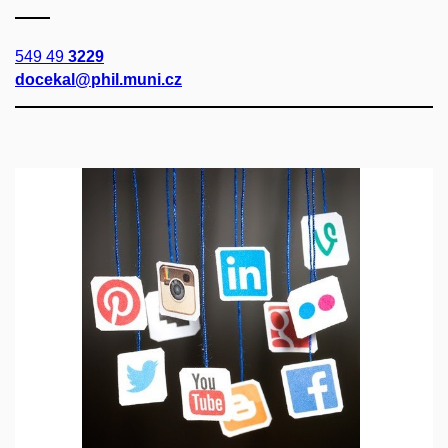
549 49
3229
docekal@phil.muni.cz