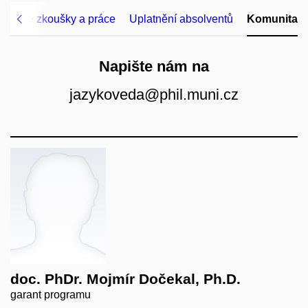
ěrečné zkoušky a práce
Uplatnění absolventů
Komunita
Napište nám na
jazykoveda@phil.muni.cz
doc. PhDr. Mojmír Dočekal, Ph.D.
garant programu