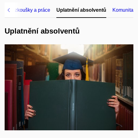
rečné zkoušky a práce
Uplatnění absolventů
Komunita
Uplatnění absolventů